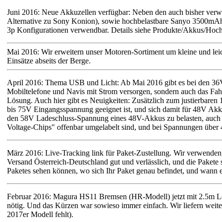
Juni 2016: Neue Akkuzellen verfügbar: Neben den auch bisher verwe
Alternative zu Sony Konion), sowie hochbelastbare Sanyo 3500mAh Z
3p Konfigurationen verwendbar. Details siehe Produkte/Akkus/H
Mai 2016: Wir erweitern unser Motoren-Sortiment um kleine und leich
Einsätze abseits der Berge.
April 2016: Thema USB und Licht: Ab Mai 2016 gibt es bei den 36V 
Mobiltelefone und Navis mit Strom versorgen, sondern auch das Fahrra
Lösung. Auch hier gibt es Neuigkeiten: Zusätzlich zum justierbaren 
bis 75V Eingangsspannung geeignet ist, und sich damit für 48V Akkus
den 58V Ladeschluss-Spannung eines 48V-Akkus zu belasten, auch w
Voltage-Chips" offenbar umgelabelt sind, und bei Spannungen über 4
März 2016: Live-Tracking link für Paket-Zustellung. Wir verwenden, 
Versand Österreich-Deutschland gut und verlässlich, und die Pakete 
Paketes sehen können, wo sich Ihr Paket genau befindet, und wann
Februar 2016: Magura HS11 Bremsen (HR-Modell) jetzt mit 2.5m Leit
nötig. Und das Kürzen war sowieso immer einfach. Wir liefern weite
2017er Modell fehlt).