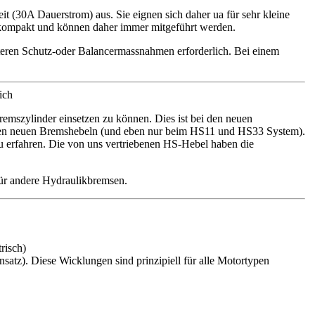
t (30A Dauerstrom) aus. Sie eignen sich daher ua für sehr kleine
 kompakt und können daher immer mitgeführt werden.
teren Schutz-oder Balancermassnahmen erforderlich. Bei einem
ich
emszylinder einsetzen zu können. Dies ist bei den neuen
massen neuen Bremshebeln (und eben nur beim HS11 und HS33 System).
u erfahren. Die von uns vertriebenen HS-Hebel haben die
für andere Hydraulikbremsen.
risch)
atz). Diese Wicklungen sind prinzipiell für alle Motortypen