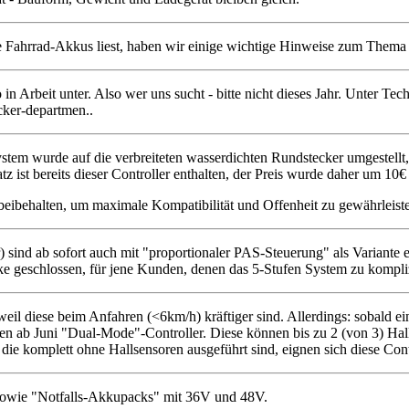
 Fahrrad-Akkus liest, haben wir einige wichtige Hinweise zum Thema
in Arbeit unter. Also wer uns sucht - bitte nicht dieses Jahr. Unter T
cker-departmen..
tem wurde auf die verbreiteten wasserdichten Rundstecker umgestellt,
 ist bereits dieser Controller enthalten, der Preis wurde daher um 10€
 beibehalten, um maximale Kompatibilität und Offenheit zu gewährleist
 sind ab sofort auch mit "proportionaler PAS-Steuerung" als Variante er
cke geschlossen, für jene Kunden, denen das 5-Stufen System zu kompliz
 diese beim Anfahren (<6km/h) kräftiger sind. Allerdings: sobald ein Ha
enden ab Juni "Dual-Mode"-Controller. Diese können bis zu 2 (von 3) 
ie komplett ohne Hallsensoren ausgeführt sind, eignen sich diese Contr
, sowie "Notfalls-Akkupacks" mit 36V und 48V.