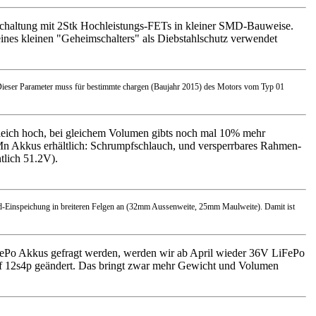
z"-Schaltung mit 2Stk Hochleistungs-FETs in kleiner SMD-Bauweise.
eines kleinen "Geheimschalters" als Diebstahlschutz verwendet
. Dieser Parameter muss für bestimmte chargen (Baujahr 2015) des Motors vom Typ 01
 gleich hoch, bei gleichem Volumen gibts noch mal 10% mehr
LiMn Akkus erhältlich: Schrumpfschlauch, und versperrbares Rahmen-
tlich 51.2V).
d-Einspeichung in breiteren Felgen an (32mm Aussenweite, 25mm Maulweite). Damit ist
ePo Akkus gefragt werden, werden wir ab April wieder 36V LiFePo
uf 12s4p geändert. Das bringt zwar mehr Gewicht und Volumen