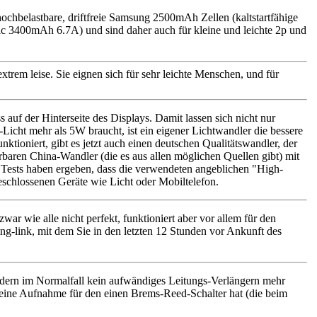
chbelastbare, driftfreie Samsung 2500mAh Zellen (kaltstartfähige
c 3400mAh 6.7A) und sind daher auch für kleine und leichte 2p und
rem leise. Sie eignen sich für sehr leichte Menschen, und für
f der Hinterseite des Displays. Damit lassen sich nicht nur
-Licht mehr als 5W braucht, ist ein eigener Lichtwandler die bessere
ioniert, gibt es jetzt auch einen deutschen Qualitätswandler, der
rbaren China-Wandler (die es aus allen möglichen Quellen gibt) mit
Tests haben ergeben, dass die verwendeten angeblichen "High-
eschlossenen Geräte wie Licht oder Mobiltelefon.
r wie alle nicht perfekt, funktioniert aber vor allem für den
ing-link, mit dem Sie in den letzten 12 Stunden vor Ankunft des
ädern im Normalfall kein aufwändiges Leitungs-Verlängern mehr
 eine Aufnahme für den einen Brems-Reed-Schalter hat (die beim