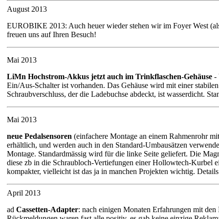
August 2013
EUROBIKE 2013: Auch heuer wieder stehen wir im Foyer West (also
freuen uns auf Ihren Besuch!
Mai 2013
LiMn Hochstrom-Akkus jetzt auch im Trinkflaschen-Gehäuse
- 
Ein/Aus-Schalter ist vorhanden. Das Gehäuse wird mit einer stabilen
Schraubverschluss, der die Ladebuchse abdeckt, ist wasserdicht. S
Mai 2013
neue Pedalsensoren
(einfachere Montage an einem Rahmenrohr mit
erhältlich, und werden auch in den Standard-Umbausätzen verwende
Montage. Standardmässig wird für die linke Seite geliefert. Die Ma
diese zb in die Schraubloch-Vertiefungen einer Hollowtech-Kurbel ei
kompakter, vielleicht ist das ja in manchen Projekten wichtig. Detail
April 2013
ad
Cassetten-Adapter
: nach einigen Monaten Erfahrungen mit den H
Rückmeldungen waren fast alle positiv, es gab keine einzige Reklama