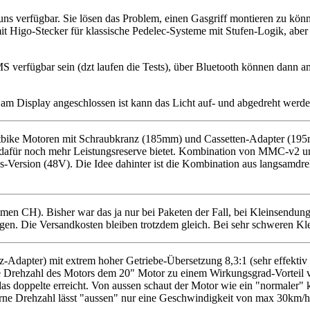
 uns verfügbar. Sie lösen das Problem, einen Gasgriff montieren zu kö
it Higo-Stecker für klassische Pedelec-Systeme mit Stufen-Logik, aber 
 verfügbar sein (dzt laufen die Tests), über Bluetooth können dann 
am Display angeschlossen ist kann das Licht auf- und abgedreht werd
 Fatbike Motoren mit Schraubkranz (185mm) und Cassetten-Adapter (
 dafür noch mehr Leistungsreserve bietet. Kombination von MMC-v2 un
3s-Version (48V). Die Idee dahinter ist die Kombination aus langsamdr
men CH). Bisher war das ja nur bei Paketen der Fall, bei Kleinsendun
tragen. Die Versandkosten bleiben trotzdem gleich. Bei sehr schweren 
dapter) mit extrem hoher Getriebe-Übersetzung 8,3:1 (sehr effektiv z
 Drehzahl des Motors dem 20" Motor zu einem Wirkungsgrad-Vorteil ve
das doppelte erreicht. Von aussen schaut der Motor wie ein "normaler" 
terne Drehzahl lässt "aussen" nur eine Geschwindigkeit von max 30km/h 