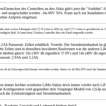
ten/Einstecken des Controllers an den Akku gibt's jetzt die "Antiblit
- und ausgeschaltet werden - bis 60V 50A. Kann auch zur Installation 
 ohne Aufpreis eingebaut.
1: das neue weisse Adernpaar setzt C2=0 wenn es offen ist, und C2=1 wenn es geschlossen ist
digkeit läuft. Er kann beim 5-Stufen-Controller über das Panel eingestellt werden.
2Ah Panasonic Zellen erhältlich. Vorteile: Die Strombelastbarkeit ist
). Die Zellen sind in denselben bewährten Bauformen wie die anderen 
 bleiben gleich: 10s (36V dh eigentlich 37.0V) und 14s (48V dh eigen
Panasonic 2.9Ah und 3.2Ah
en oft im Schwergewicht-Einsatz verwendet werden, bieten wir ab Mai 2015 auch die Standar
von immer leichter werdenen LiMn Akkus doch immer wieder nach LiF
, die Konfiguration wird gegenüber dem Vorgänger-Modell von 12s3p a
ch die Zyklenfestigkeit und Strombelastbarkeit.
ät - Bauform, Gewicht und Ladegerät bleiben gleich.