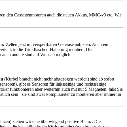
eben den Cassettenmotoren auch die neuen Akkus, MMC-v3 etc. Wir
 Zellen jetzt im versperrbaren Gehäuse anbieten. Auch ein
rteilt, in die Trinkflaschen-Halterung montiert. Der
er auch andere sind auf Wunsch möglich.
en
(Kurbel braucht nicht mehr abgezogen werden) sind ab sofort
sensoren), gibt es Sensoren für linksseitige und rechtsseitige
oller funktionieren aber weiterhin auch mit nur 5 Magneten, falls Sie
tlich sein - sie sind zwar komplizierter zu montieren aber immerhin
änzen) ziehen wir eine überwiegend positive Bilanz: Die
 ist die leicht überbreite
Einbauweite
(3mm breiter als das