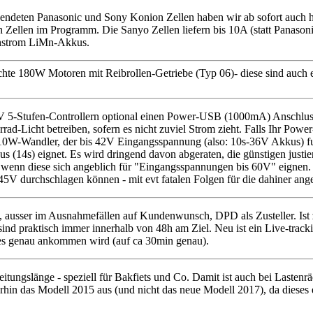
ndeten Panasonic und Sony Konion Zellen haben wir ab sofort auch ho
ellen im Programm. Die Sanyo Zellen liefern bis 10A (statt Panasoni
ochstrom LiMn-Akkus.
te 180W Motoren mit Reibrollen-Getriebe (Typ 06)- diese sind auch ext
5-Stufen-Controllern optional einen Power-USB (1000mA) Anschluss au
d-Licht betreiben, sofern es nicht zuviel Strom zieht. Falls Ihr Power
10W-Wandler, der bis 42V Eingangsspannung (also: 10s-36V Akkus) funkt
 (14s) eignet. Es wird dringend davon abgeraten, die günstigen justie
enn diese sich angeblich für "Eingangsspannungen bis 60V" eignen. 
5V durchschlagen können - mit evt fatalen Folgen für die dahiner ang
ausser im Ausnahmefällen auf Kundenwunsch, DPD als Zusteller. Ist zwa
sind praktisch immer innerhalb von 48h am Ziel. Neu ist ein Live-track
 es genau ankommen wird (auf ca 30min genau).
ungslänge - speziell für Bakfiets und Co. Damit ist auch bei Lastenr
rhin das Modell 2015 aus (und nicht das neue Modell 2017), da dieses