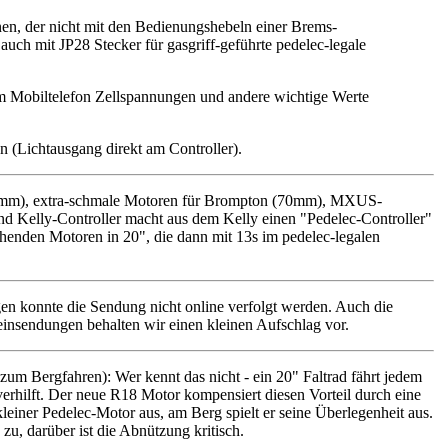
nnen, der nicht mit den Bedienungshebeln einer Brems-
auch mit JP28 Stecker für gasgriff-geführte pedelec-legale
am Mobiltelefon Zellspannungen und andere wichtige Werte
en (Lichtausgang direkt am Controller).
195mm), extra-schmale Motoren für Brompton (70mm), MXUS-
d Kelly-Controller macht aus dem Kelly einen "Pedelec-Controller"
ehenden Motoren in 20", die dann mit 13s im pedelec-legalen
gen konnte die Sendung nicht online verfolgt werden. Auch die
Kleinsendungen behalten wir einen kleinen Aufschlag vor.
um Bergfahren): Wer kennt das nicht - ein 20" Faltrad fährt jedem
rhilft. Der neue R18 Motor kompensiert diesen Vorteil durch eine
kleiner Pedelec-Motor aus, am Berg spielt er seine Überlegenheit aus.
zu, darüber ist die Abnützung kritisch.