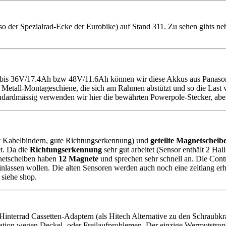
 der Spezialrad-Ecke der Eurobike) auf Stand 311. Zu sehen gibts n
bis 36V/17.4Ah bzw 48V/11.6Ah können wir diese Akkus aus Panasonic
 Metall-Montageschiene, die sich am Rahmen abstützt und so die Last ve
tandardmässig verwenden wir hier die bewährten Powerpole-Stecker, ab
 Kabelbindern, gute Richtungserkennung) und
geteilte Magnetscheib
t. Da die
Richtungserkennung
sehr gut arbeitet (Sensor enthält 2 Hall
gnetscheiben haben
12 Magnete
und sprechen sehr schnell an. Die Contr
nlassen wollen. Die alten Sensoren werden auch noch eine zeitlang erhä
s siehe shop.
interrad Cassetten-Adaptern (als Hitech Alternative zu den Schraubkr
tion wegen Deckel- oder Freilaufproblemen. Der einzige Wermutstropfen