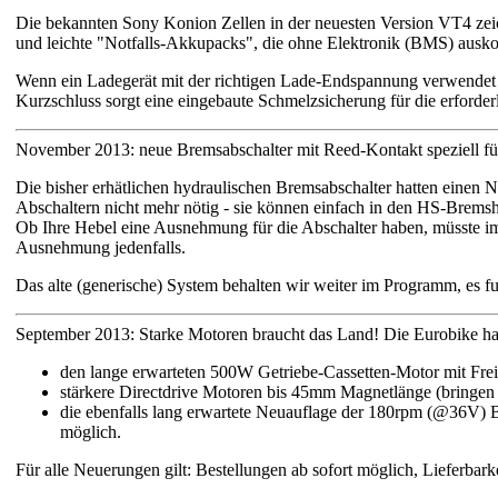
Die bekannten Sony Konion Zellen in der neuesten Version VT4 zeiche
und leichte "Notfalls-Akkupacks", die ohne Elektronik (BMS) ausk
Wenn ein Ladegerät mit der richtigen Lade-Endspannung verwendet w
Kurzschluss sorgt eine eingebaute Schmelzsicherung für die erforder
November 2013: neue Bremsabschalter mit Reed-Kontakt speziell f
Die bisher erhätlichen hydraulischen Bremsabschalter hatten einen 
Abschaltern nicht mehr nötig - sie können einfach in den HS-Brems
Ob Ihre Hebel eine Ausnehmung für die Abschalter haben, müsste im
Ausnehmung jedenfalls.
Das alte (generische) System behalten wir weiter im Programm, es 
September 2013: Starke Motoren braucht das Land! Die Eurobike ha
den lange erwarteten 500W Getriebe-Cassetten-Motor mit Frei
stärkere Directdrive Motoren bis 45mm Magnetlänge (bringen
die ebenfalls lang erwartete Neuauflage der 180rpm (@36V) B
möglich.
Für alle Neuerungen gilt: Bestellungen ab sofort möglich, Lieferbar