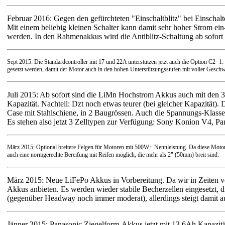
Februar 2016: Gegen den gefürchteten "Einschaltblitz" bei Einschal
Mit einem beliebig kleinen Schalter kann damit sehr hoher Strom ein
werden. In den Rahmenakkus wird die Antiblitz-Schaltung ab sofort
Sept 2015: Die Standardcontroller mit 17 und 22A unterstützen jetzt auch die Option C2=
gesetzt werden, damit der Motor auch in den hohen Unterstützungsstufen mit voller Geschwin
Juli 2015: Ab sofort sind die LiMn Hochstrom Akkus auch mit den 3.
Kapazität. Nachteil: Dzt noch etwas teurer (bei gleicher Kapazität
Case mit Stahlschiene, in 2 Baugrössen. Auch die Spannungs-Klassen
Es stehen also jetzt 3 Zelltypen zur Verfügung: Sony Konion V4, 
März 2015: Optional breitere Felgen für Motoren mit 500W+ Nennleistung. Da diese Motor
auch eine normgerechte Bereifung mit Reifen möglich, die mehr als 2" (50mm) breit sind.
März 2015: Neue LiFePo Akkus in Vorbereitung. Da wir in Zeiten 
Akkus anbieten. Es werden wieder stabile Becherzellen eingesetzt
(gegenüber Headway noch immer moderat), allerdings steigt damit au
Jänner 2015: Panasonic Ziegelform-Akkus jetzt mit 13.6Ah Kapazit