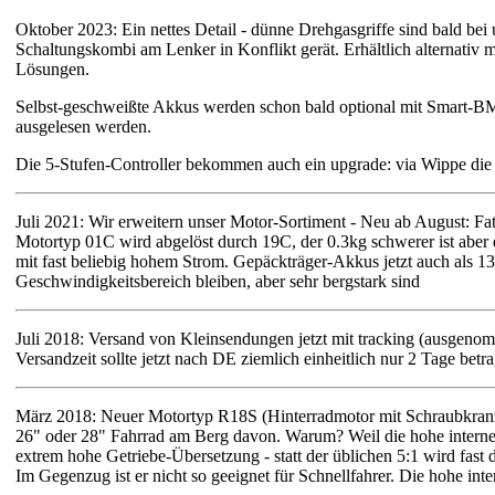
Oktober 2023: Ein nettes Detail - dünne Drehgasgriffe sind bald bei
Schaltungskombi am Lenker in Konflikt gerät. Erhältlich alternativ m
Lösungen.
Selbst-geschweißte Akkus werden schon bald optional mit Smart-BMS
ausgelesen werden.
Die 5-Stufen-Controller bekommen auch ein upgrade: via Wippe die 
Juli 2021: Wir erweitern unser Motor-Sortiment - Neu ab August:
Motortyp 01C wird abgelöst durch 19C, der 0.3kg schwerer ist aber
mit fast beliebig hohem Strom. Gepäckträger-Akkus jetzt auch als 1
Geschwindigkeitsbereich bleiben, aber sehr bergstark sind
Juli 2018: Versand von Kleinsendungen jetzt mit tracking (ausgenom
Versandzeit sollte jetzt nach DE ziemlich einheitlich nur 2 Tage be
März 2018: Neuer Motortyp R18S (Hinterradmotor mit Schraubkranz-A
26" oder 28" Fahrrad am Berg davon. Warum? Weil die hohe interne
extrem hohe Getriebe-Übersetzung - statt der üblichen 5:1 wird fast 
Im Gegenzug ist er nicht so geeignet für Schnellfahrer. Die hohe in