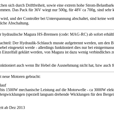
n sich durch Driftfreiheit, sowie eine extrem hohe Strom-Belastbarkei
ommen. Das Pack für 36V wiegt nur 500g, für 48V ca 700g, sind sehr
ird, und der Controller bei Unterspannung abschaltet, sind keine wei
liche Abschaltung.
ür hydraulische Magura HS-Bremsen (code: MAG-RC) ab sofort erhältl
Nachteil: Der Hydraulik-Schlauch musste aufgetrennt werden, um den Br
hebel eingesetzt werde - allerdings funktioniert dies nur bei einiger
 Einzelfall geklärt werden, von Magura ist dazu wenig verbindliches z
funktioniert auch wenn Ihr Hebel die Ausnehmung nicht hat, bzw auch 
t neue Motoren gebracht:
lauf
 bis 1500W mechanische Leistung auf die Motorwelle - ca 3000W elekt
ergwicklungen (speziell langsam drehende Wicklungen für den Bergeins
keit ab Dez 2013