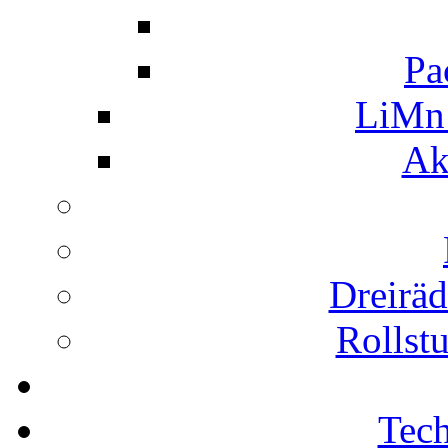
Pa
LiMn
Ak
Dreiräd
Rollst
Tec