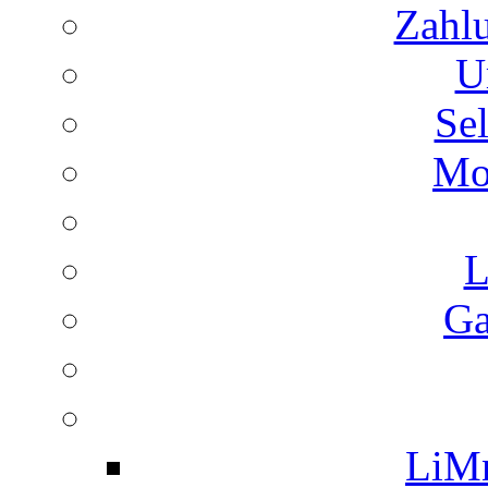
Zahl
U
Se
Mo
L
Ga
LiMn