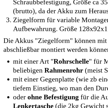
Schraubbefestigung, Größe ca
(brutto), da der Akku zum Hera
Ziegelform für variable Montage
Aufbewahrung. Größe
128x92x
Die Akkus "Ziegelform" können mi
abschließbar montiert werden könne
mit einer Art "
Rohrschelle
" für 
beliebigen
Rahmenrohr
(meist S
mit einer Gegenplatte (wie zb ei
tiefem Einstieg, wo man den Durc
oder
ohne Befestigung
für die A
Lenkertasche
(die 2kg Gewicht s